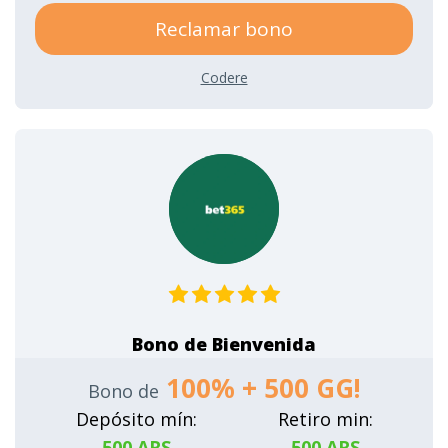
Reclamar bono
Codere
Bono de Bienvenida
100% + 500 GG!
Bono de
Depósito mín:
Retiro min:
500 ARS
500 ARS