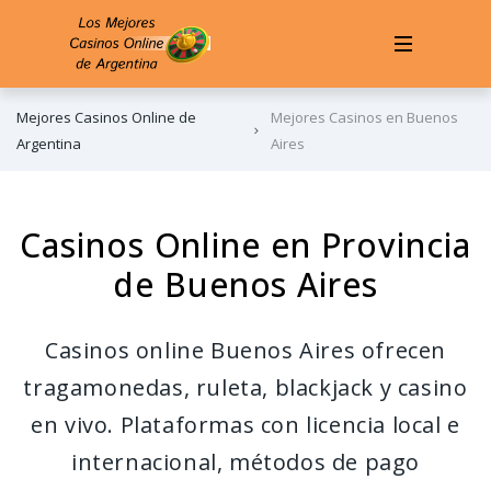
Mejores Casinos Online de
Mejores Casinos en Buenos
Argentina
Aires
Casinos Online en Provincia
de Buenos Aires
Casinos online Buenos Aires ofrecen
tragamonedas, ruleta, blackjack y casino
en vivo. Plataformas con licencia local e
internacional, métodos de pago