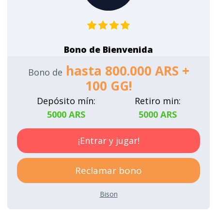
Bono de Bienvenida
hasta 800.000 ARS +
Bono de
100 GG!
Depósito mín:
Retiro min:
5000 ARS
5000 ARS
¡Entrar y jugar!
Reclamar bono
Bison