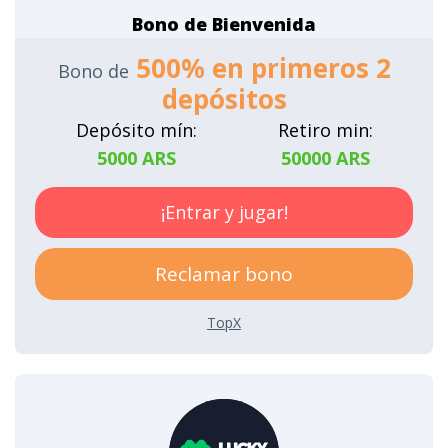
Bono de Bienvenida
500% en primeros 2
Bono de
depósitos
Depósito mín:
Retiro min:
5000 ARS
50000 ARS
¡Entrar y jugar!
Reclamar bono
TopX