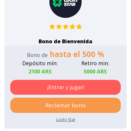
Bono de Bienvenida
hasta el 500 %
Bono de
Depósito mín:
Retiro min:
2100 ARS
5000 ARS
¡Entrar y jugar!
Reclamar bono
Lucky Star