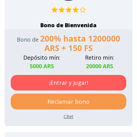
Bono de Bienvenida
200% hasta 1200000
Bono de
ARS + 150 FS
Depósito mín:
Retiro min:
5000 ARS
20000 ARS
¡Entrar y jugar!
Reclamar bono
CBet