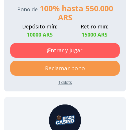
100% hasta 550.000
Bono de
ARS
Depósito mín:
Retiro min:
10000 ARS
15000 ARS
¡Entrar y jugar!
Reclamar bono
1xSlots