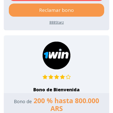
Reclamar bono
888Starz
Bono de Bienvenida
200 % hasta 800.000
Bono de
ARS