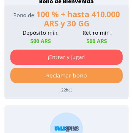
Bono de Bienvenida
100 % + hasta 410.000
Bono de
ARS y 30 GG
Depósito mín:
Retiro min:
500 ARS
500 ARS
¡Entrar y jugar!
Reclamar bono
22bet