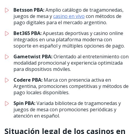
Betsson PBA:
Amplio catálogo de tragamonedas,
juegos de mesa y
casino en vivo
con métodos de
pago digitales para el mercado argentino.
Bet365 PBA:
Apuestas deportivas y casino online
integrados en una plataforma moderna con
soporte en español y múltiples opciones de pago.
Gametwist PBA:
Orientado al entretenimiento con
modalidad promocional y experiencia optimizada
para dispositivos móviles.
Codere PBA:
Marca con presencia activa en
Argentina, promociones competitivas y métodos de
pago locales disponibles.
Spin PBA:
Variada biblioteca de tragamonedas y
juegos de mesa con promociones periódicas y
atención en español.
Situación legal de los casinos en