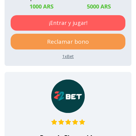
1000 ARS
5000 ARS
¡Entrar y jugar!
Reclamar bono
1xBet