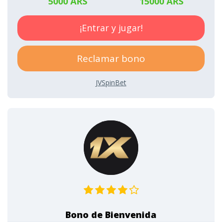
5000 ARS
15000 ARS
¡Entrar y jugar!
Reclamar bono
JVSpinBet
Bono de Bienvenida