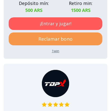
Depósito mín:
Retiro min:
500 ARS
1500 ARS
¡Entrar y jugar!
Reclamar bono
1win