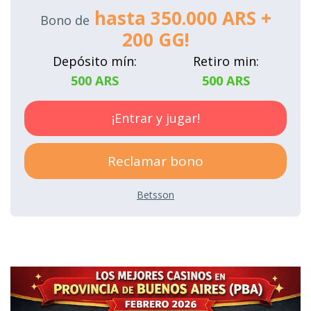
hasta 350.000 ARS +
Bono de
200 GG!
Depósito mín:
Retiro min:
500 ARS
500 ARS
¡Entrar y jugar!
Reclamar bono
Betsson