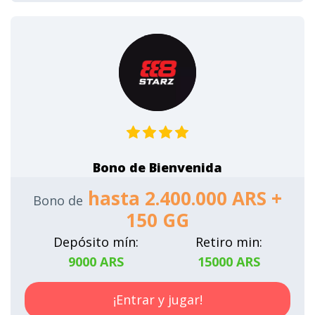
Bono de Bienvenida
hasta 2.400.000 ARS +
Bono de
150 GG
Depósito mín:
Retiro min:
9000 ARS
15000 ARS
¡Entrar y jugar!