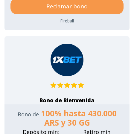
Reclamar bono
Fireball
Bono de Bienvenida
100% hasta 430.000
Bono de
ARS y 30 GG
Depósito mín:
Retiro min: