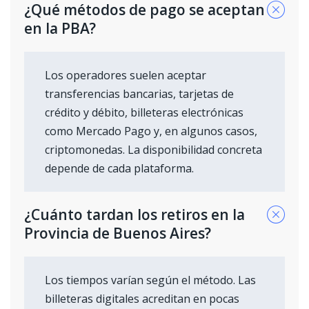
¿Qué métodos de pago se aceptan
en la PBA?
Los operadores suelen aceptar
transferencias bancarias, tarjetas de
crédito y débito, billeteras electrónicas
como Mercado Pago y, en algunos casos,
criptomonedas. La disponibilidad concreta
depende de cada plataforma.
¿Cuánto tardan los retiros en la
Provincia de Buenos Aires?
Los tiempos varían según el método. Las
billeteras digitales acreditan en pocas