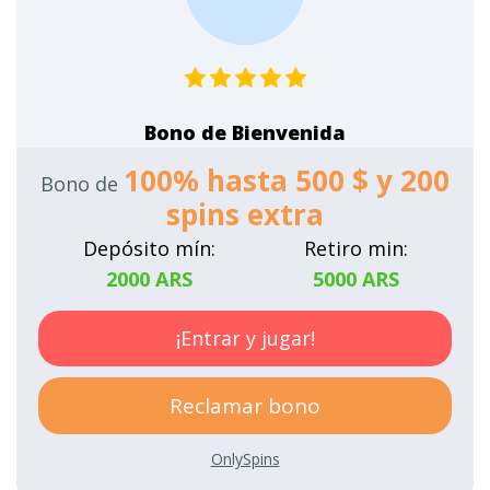
Bono de Bienvenida
100% hasta 500 $ y 200
Bono de
spins extra
Depósito mín:
Retiro min:
2000 ARS
5000 ARS
¡Entrar y jugar!
Reclamar bono
OnlySpins