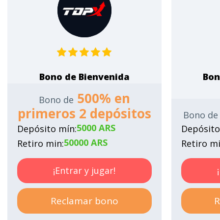
Bono de Bienvenida
Bon
500% en
Bono de
primeros 2 depósitos
Bono de
5000 ARS
Depósito mín:
Depósito
50000 ARS
Retiro min:
Retiro mi
¡Entrar y jugar!
Reclamar bono
R