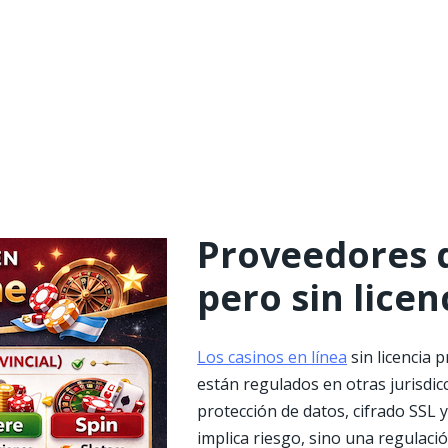
Proveedores d
pero sin licen
Los casinos en línea
sin licencia 
están regulados en otras jurisdic
protección de datos, cifrado SSL y
implica riesgo, sino una regulació