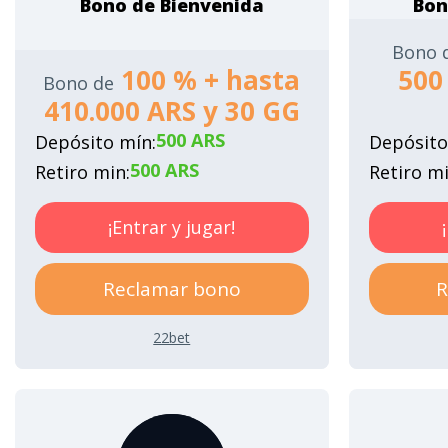
Bono de Bienvenida
Bon
Bono 
100 % + hasta
500
Bono de
410.000 ARS y 30 GG
500 ARS
Depósito mín:
Depósito
500 ARS
Retiro min:
Retiro mi
¡Entrar y jugar!
Reclamar bono
R
22bet