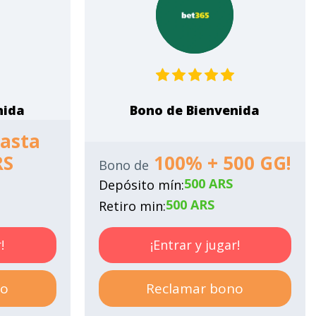
nida
Bono de Bienvenida
asta
RS
100% + 500 GG!
Bono de
500 ARS
Depósito mín:
500 ARS
Retiro min:
!
¡Entrar y jugar!
no
Reclamar bono