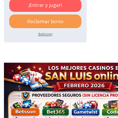
¡Entrar y jugar!
Reclamar bono
Betsson