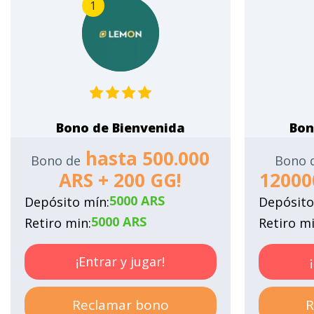
1
Bono de Bienvenida
Bon
hasta 500.000
Bono de
Bono 
ARS + 200 GG!
12000
5000 ARS
Depósito mín:
Depósito
5000 ARS
Retiro min:
Retiro mi
¡Entrar y jugar!
Reclamar bono
R