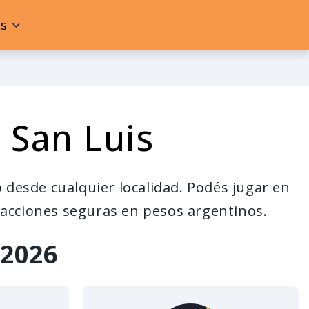
as
 San Luis
o desde cualquier localidad. Podés jugar en
sacciones seguras en pesos argentinos.
 2026