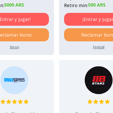
5000 ARS
500 ARS
n:
Retiro min:
¡Entrar y jugar!
¡Entrar y jugar
eclamar bono
Reclamar bo
Bison
Fireball