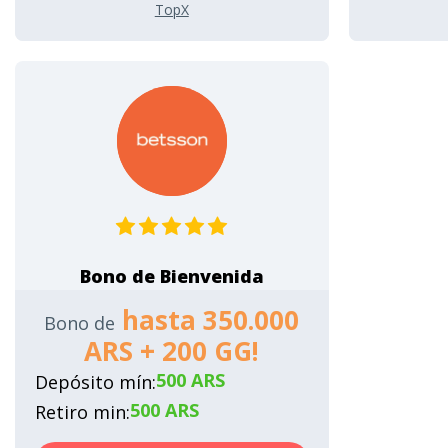
TopX
Bono de Bienvenida
hasta 350.000
Bono de
ARS + 200 GG!
500 ARS
Depósito mín:
500 ARS
Retiro min: