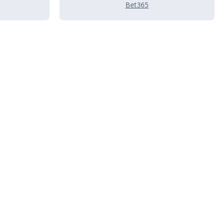
Bet365