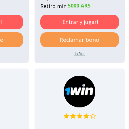
5000 ARS
Retiro min:
!
¡Entrar y jugar!
no
Reclamar bono
1xBet