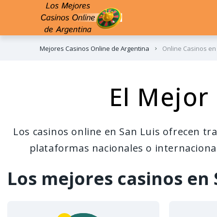
Mejores Casinos Online de Argentina
Online Casinos en
El Mejor
Los casinos online en San Luis ofrecen tra
plataformas nacionales o internaciona
Los mejores casinos en 